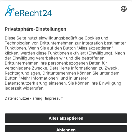
Entdecke Dein einzigartiges
Designkonzept.
info@the-designs.de
+49 17643856254
Cookie-Einstellungen
© Copyright 2025 by the designs | I
mpressum
|
Datenschutz
|
AGB